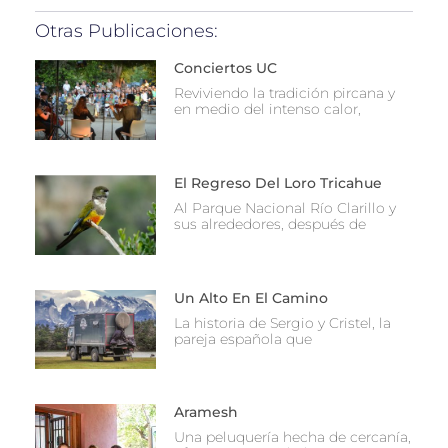
Otras Publicaciones:
Conciertos UC
Reviviendo la tradición pircana y
en medio del intenso calor,
El Regreso Del Loro Tricahue
Al Parque Nacional Río Clarillo y
sus alrededores, después de
Un Alto En El Camino
La historia de Sergio y Cristel, la
pareja española que
Aramesh
Una peluquería hecha de cercanía,