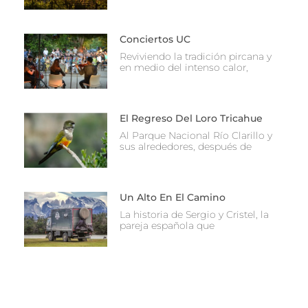
Conciertos UC
Reviviendo la tradición pircana y
en medio del intenso calor,
El Regreso Del Loro Tricahue
Al Parque Nacional Río Clarillo y
sus alrededores, después de
Un Alto En El Camino
La historia de Sergio y Cristel, la
pareja española que