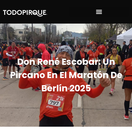
Don René Escobar: Un
Pircano En El Maratón De
Berlín 2025