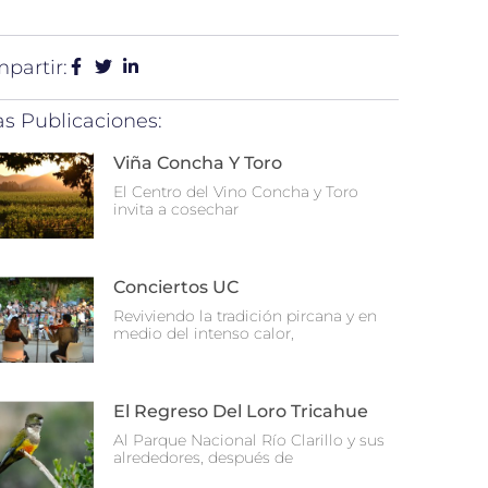
partir:
as Publicaciones:
Viña Concha Y Toro
El Centro del Vino Concha y Toro
invita a cosechar
Conciertos UC
Reviviendo la tradición pircana y en
medio del intenso calor,
El Regreso Del Loro Tricahue
Al Parque Nacional Río Clarillo y sus
alrededores, después de