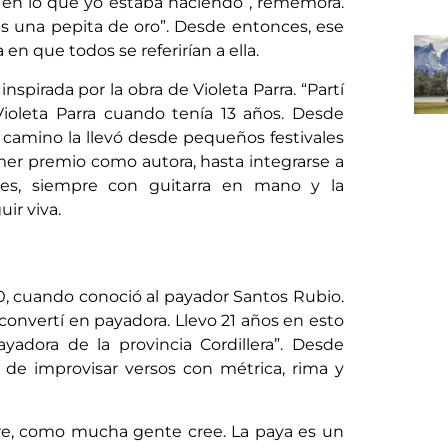
en lo que yo estaba haciendo”, rememora.
“Eres una pepita de oro”. Desde entonces, ese
en que todos se referirían a ella.
nspirada por la obra de Violeta Parra. “Partí
oleta Parra cuando tenía 13 años. Desde
camino la llevó desde pequeños festivales
mer premio como autora, hasta integrarse a
des, siempre con guitarra en mano y la
ir viva.
90, cuando conoció al payador Santos Rubio.
convertí en payadora. Llevo 21 años en esto
adora de la provincia Cordillera”. Desde
l de improvisar versos con métrica, rima y
bre, como mucha gente cree. La paya es un