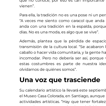
que no conoce, por eso es tan importante
vienen”.
Para ella, la tradición no es una pose ni un p
“A veces me siento como caracol que anda 
anda con una tradición en la espalda, porqu
días. No es una moda, es algo que se vive”.
Además, plantea que la pérdida de espacio
transmisión de la cultura local. “Se acabaro
caballo o hacer vida comunitaria, y la gente h
incomodar. Pero no debería ser así, porque 
estas costumbres es parte de nuestra iden
olvidarnos de quiénes somos”.
Una voz que trasciende
Su calendario artístico la llevará este septi
el Museo Casa Colorada, en Santiago, aunque 
actividades artísticas. “Hay que tener fortal