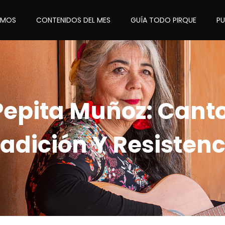
OMOS
CONTENIDOS DEL MES
GUÍA TODO PIRQUE
P
Pepita Muñoz: Canto
radición Y Resistenc