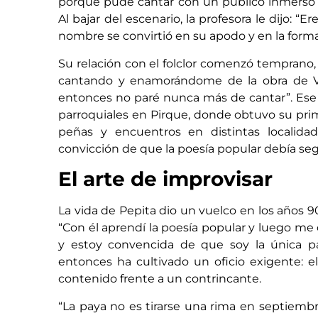
porque pude cantar con un público inmerso 
Al bajar del escenario, la profesora le dijo: 
nombre se convirtió en su apodo y en la forma 
Su relación con el folclor comenzó temprano, i
cantando y enamorándome de la obra de Vi
entonces no paré nunca más de cantar”. Ese 
parroquiales en Pirque, donde obtuvo su pri
peñas y encuentros en distintas localida
convicción de que la poesía popular debía segu
El arte de improvisar
La vida de Pepita dio un vuelco en los años 
“Con él aprendí la poesía popular y luego me 
y estoy convencida de que soy la única pay
entonces ha cultivado un oficio exigente: e
contenido frente a un contrincante.
“La paya no es tirarse una rima en septiem