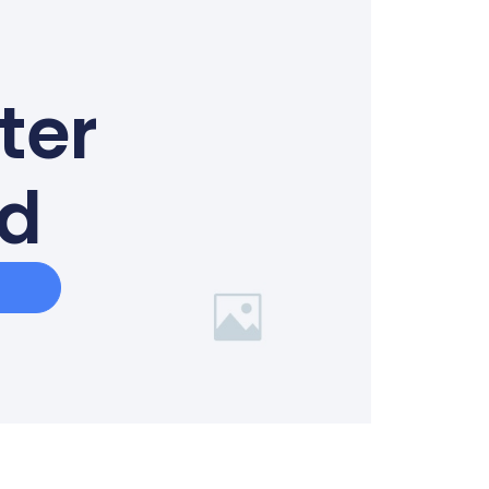
ter
ed