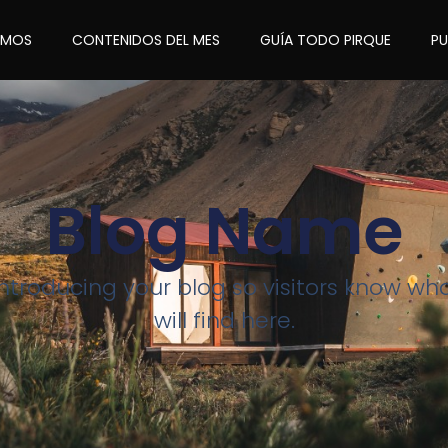
OMOS
CONTENIDOS DEL MES
GUÍA TODO PIRQUE
P
Blog Name
introducing your blog so visitors know wh
will find here.