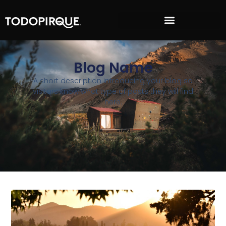
Blog Name
A short description introducing your blog so
visitors know what type of posts they will find
here.