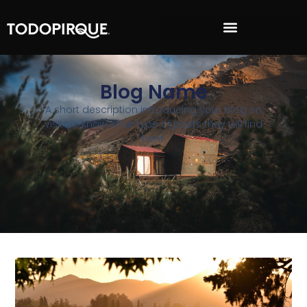
Blog Name
A short description introducing your blog so
visitors know what type of posts they will find
here.