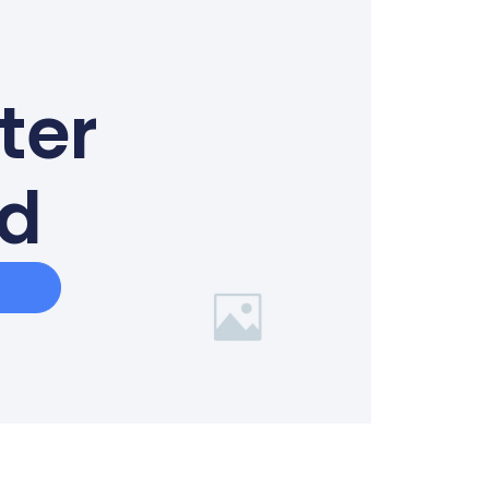
ter
ed