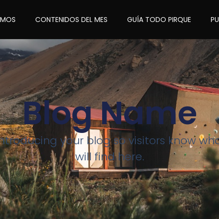
OMOS
CONTENIDOS DEL MES
GUÍA TODO PIRQUE
P
Blog Name
introducing your blog so visitors know wh
will find here.